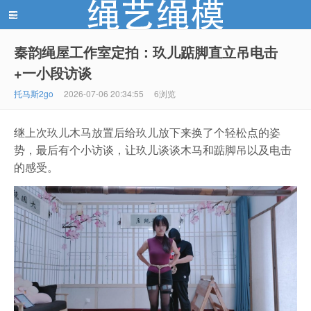
秦韵绳屋工作室定拍：玖儿踮脚直立吊电击
+一小段访谈
绳艺绳模(shengyishengmo.com) - 绳艺工作室 - 绳艺
托马斯2go
2026-07-06 20:34:55
6浏览
继上次玖儿木马放置后给玖儿放下来换了个轻松点的姿
势，最后有个小访谈，让玖儿谈谈木马和踮脚吊以及电击
的感受。
模特 - 绳艺工作室 - 绳模推荐网站！