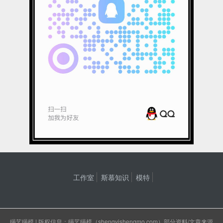
工作室
斯慕知识
模特
绳艺绳模
| 版权信息：绳艺绳模（shengyishengmo.com）部分资料/文章来源