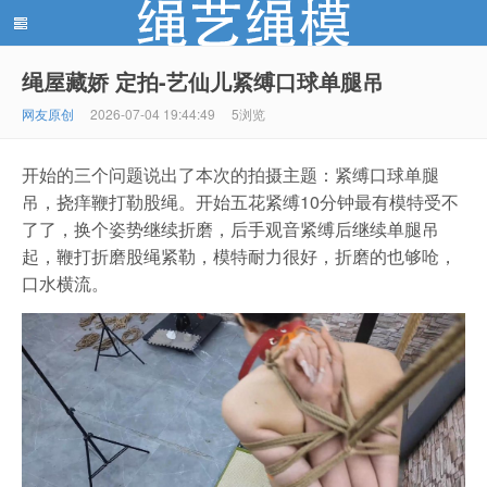
绳屋藏娇 定拍-艺仙儿紧缚口球单腿吊
绳艺绳模(shengyishengmo.com) - 绳艺工作室 - 绳艺
网友原创
2026-07-04 19:44:49
5浏览
开始的三个问题说出了本次的拍摄主题：紧缚口球单腿
吊，挠痒鞭打勒股绳。开始五花紧缚10分钟最有模特受不
了了，换个姿势继续折磨，后手观音紧缚后继续单腿吊
起，鞭打折磨股绳紧勒，模特耐力很好，折磨的也够呛，
口水横流。
模特 - 绳艺工作室 - 绳模推荐网站！