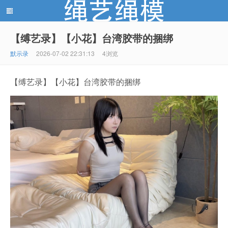
【缚艺录】【小花】台湾胶带的捆绑
绳艺绳模(shengyishengmo.com) - 绳艺工作室 - 绳艺
默示录
2026-07-02 22:31:13
4浏览
【缚艺录】【小花】台湾胶带的捆绑
模特 - 绳艺工作室 - 绳模推荐网站！