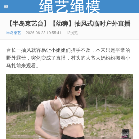
【半岛束艺台】【幼狮】抽风式临时户外直播
绳艺绳模(shengyishengmo.com) - 绳艺工作室 - 绳艺
半岛束艺
2026-06-23 19:55:41
12浏览
台长一抽风就容易让小姐姐们措手不及，本来只是平常的
野外露营，突然变成了直播，村头的大爷大妈纷纷搬着小
马扎前来观看。
模特 - 绳艺工作室 - 绳模推荐网站！