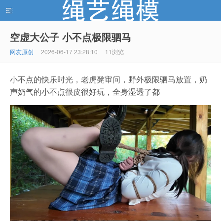
空虚大公子 小不点极限驷马
绳艺绳模(shengyishengmo.com) - 绳艺工作室 - 绳艺
网友原创
2026-06-17 23:28:10
11浏览
小不点的快乐时光，老虎凳审问，野外极限驷马放置，奶
声奶气的小不点很皮很好玩，全身湿透了都
模特 - 绳艺工作室 - 绳模推荐网站！