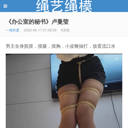
《办公室的秘书》卢曼莹
绳艺绳模(shengyishengmo.com) - 绳艺工作室 - 绳艺
一绳所爱
2026-06-17 21:38:09
9浏览
男主全身抚摸，摸腿，摸胸，小皮鞭抽打，放置流口水
模特 - 绳艺工作室 - 绳模推荐网站！