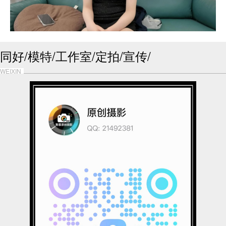
同好/模特/工作室/定拍/宣传/
WEIXIN