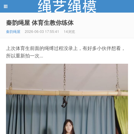
秦韵绳屋 体育生教你练体
绳艺绳模(shengyishengmo.com) - 绳艺工作室 - 绳艺
秦韵绳屋
2026-06-03 17:55:41
14浏览
上次体育生前面的绳缚过程没录上，有好多小伙伴想看，
所以重新拍一次...
模特 - 绳艺工作室 - 绳模推荐网站！