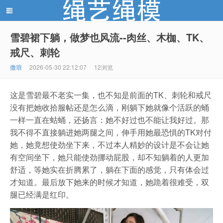
雪碧裙下躺，做梦也风流--肉丝、木枷、TK、
戒尺、刺轮
绳艺绳模(shengyishengmo.com) - 绳艺工作室 - 绳艺
撒琅
2026-05-30 22:12:07
12浏览
这是雪碧最不老实一集，也不知是前面的TK、刺轮和戒尺
没有把她收拾服帖还是怎么滴，刚躺下她就像个活跃的蛹
一样一直在蛄蛹，还扬言：她不好过也不能让我好过。那
我不得不直接躺进她两腿之间，伸手用她最恐惧的TK对付
她，她竟想使劲坐下来，不过本人精妙的设计是不会让她
模特 - 绳艺工作室 - 绳模推荐网站！
有空间坐下，她只能使劲挪动屁股，却不知躺着的人更加
舒适，等她实在折腾累了，躺在下面的感觉，只有体会过
才知道。最后放下她来的时候才知道，她跪着很难受，双
腿已经满是红印。