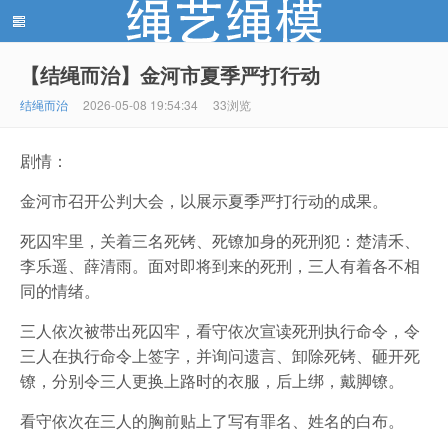
【结绳而治】金河市夏季严打行动
绳艺绳模(shengyishengmo.com) - 绳艺工作室 - 绳艺
结绳而治
2026-05-08 19:54:34
33浏览
剧情：
金河市召开公判大会，以展示夏季严打行动的成果。
死囚牢里，关着三名死铐、死镣加身的死刑犯：楚清禾、
李乐遥、薛清雨。面对即将到来的死刑，三人有着各不相
同的情绪。
模特 - 绳艺工作室 - 绳模推荐网站！
三人依次被带出死囚牢，看守依次宣读死刑执行命令，令
三人在执行命令上签字，并询问遗言、卸除死铐、砸开死
镣，分别令三人更换上路时的衣服，后上绑，戴脚镣。
看守依次在三人的胸前贴上了写有罪名、姓名的白布。