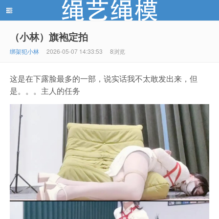
（小林）旗袍定拍
绳艺绳模(shengyishengmo.com) - 绳艺工作室 - 绳艺
绑架犯小林
2026-05-07 14:33:53
8浏览
这是在下露脸最多的一部，说实话我不太敢发出来，但
是。。。主人的任务
模特 - 绳艺工作室 - 绳模推荐网站！